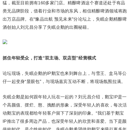
猛，截至目前拥有160多家门店。精酿啤酒这个赛道还处于有品
类无品牌阶段，借着行业和市场的东风，相信精酿啤酒领域将跑
出万店品牌。在“豫品出航 预见未来”分论坛上，失眠企鹅精酿啤
酒创始人刘元昌分享了失眠企鹅的出圈秘籍。
抓住年轻受众
，打造“双主场、双店型”经营模式
论坛现场，失眠企鹅的IP鹅宝也来到舞台上，与雪王、盒马等公
仔一起变身“显眼包”，与现场嘉宾互动不断，将现场氛围拉满。
失眠企鹅是如何跟年轻人玩在一起的？刘元昌介绍，鹅宝IP是一
个高颜值、摆烂、憨、拽酷的形象，深受年轻人的喜欢，每次活
动鹅宝的表现都给年轻客户留下了深刻的印象。“我们基于鹅宝
IP推出了很多周边产品，也深受年轻人的欣赏和喜爱。当下是颜
值的时代，是个性的时代，失眠企鹅希望借助鹅宝来吸引更多年