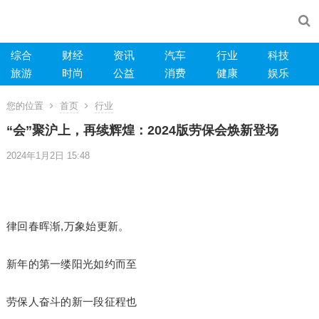
综合
财经
资讯
汽车
行业
科技
旅游
时尚
公益
消费
健康
娱乐
您的位置
首页
行业
“会”聚沪上，再续辉煌：2024版劳保会焕新登场
2024年1月2日 15:48
律回春晖渐,万象始更新。
新年的第一缕阳光如约而至
劳保人奋斗的新一段征程也