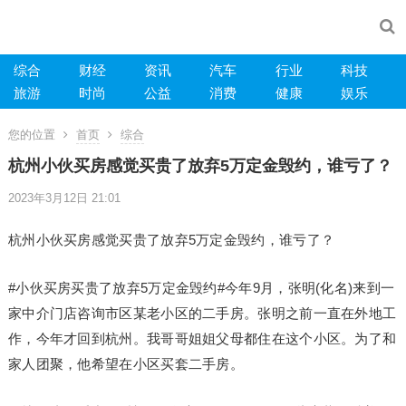
综合
财经
资讯
汽车
行业
科技
旅游
时尚
公益
消费
健康
娱乐
您的位置
首页
综合
杭州小伙买房感觉买贵了放弃5万定金毁约，谁亏了？
2023年3月12日 21:01
杭州小伙买房感觉买贵了放弃5万定金毁约，谁亏了？
#小伙买房买贵了放弃5万定金毁约#今年9月，张明(化名)来到一
家中介门店咨询市区某老小区的二手房。张明之前一直在外地工
作，今年才回到杭州。我哥哥姐姐父母都住在这个小区。为了和
家人团聚，他希望在小区买套二手房。