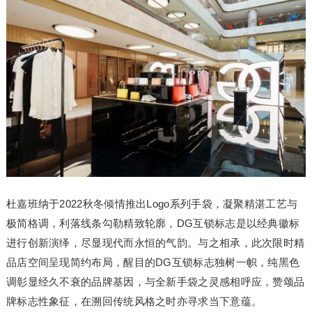
杜嘉班纳于2022秋冬倾情推出Logo系列手袋，凝聚精湛工艺与
极简格调，利落线条勾勒精致轮廓，DG互锁标志是以经典徽标
进行创新演绎，尽显现代而永恒的气韵。与之相承，此次限时精
品店空间呈现简约布局，醒目的DG互锁标志独树一帜，纯黑色
调彰显经久不衰的品牌基因，与全新手袋之灵感相呼应，赞颂品
牌标志性象征，在溯回传统风格之时亦寻求当下意蕴。