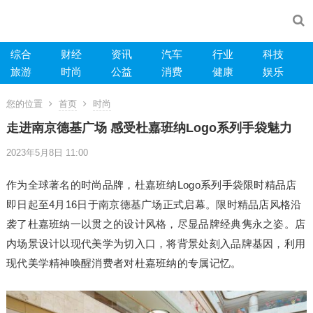
综合
财经
资讯
汽车
行业
科技
旅游
时尚
公益
消费
健康
娱乐
您的位置
首页
时尚
走进南京德基广场 感受杜嘉班纳Logo系列手袋魅力
2023年5月8日 11:00
作为全球著名的时尚品牌，杜嘉班纳Logo系列手袋限时精品店
即日起至4月16日于南京德基广场正式启幕。限时精品店风格沿
袭了杜嘉班纳一以贯之的设计风格，尽显品牌经典隽永之姿。店
内场景设计以现代美学为切入口，将背景处刻入品牌基因，利用
现代美学精神唤醒消费者对杜嘉班纳的专属记忆。