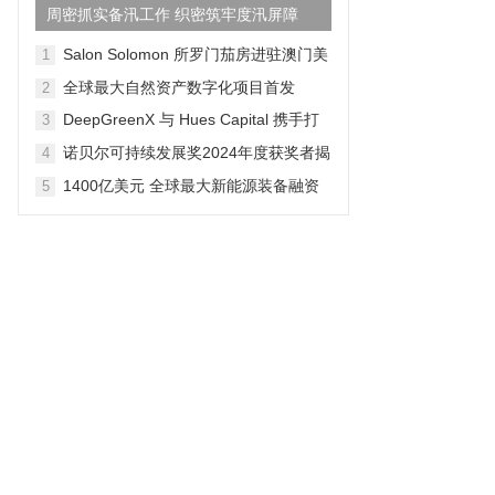
周密抓实备汛工作 织密筑牢度汛屏障
Salon Solomon 所罗门茄房进驻澳门美
1
高梅, 打造雪茄与艺术生活方式新地标
全球最大自然资产数字化项目首发
2
DeepGreenX 与 Hues Capital 携手打
3
造百亿基金
诺贝尔可持续发展奖2024年度获奖者揭
4
晓
1400亿美元 全球最大新能源装备融资
5
租赁平台诞生