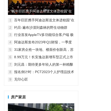
“百年巨匠携手阿迪达斯送文体进校园”在
京启动
百年巨匠携手阿迪达斯送文体进校园”在
1
京启动
约旦-遍布沙漠到森林的野生动物群
2
行业首发AppleTV多功能综合客户端 极
3
空间私有云打造完美影音库
阿迪达斯发布2023年Q1财报，一季度
4
大中华区业绩好于预期
31家房企抢一块地、楼面价创新高，苏
5
州首轮卖地冷热不均
8.99万元！长安逸达新增车型正式上市
6
这价格有点香
刘元昌：期待更多年轻人的第一杯精酿
7
是失眠企鹅
报名倒计时：PCT2023个人护理品技术
8
高峰论坛暨展览11月22-23日广州白云
无印心匠
9
国际会议中心报名如期而至！
房产家居