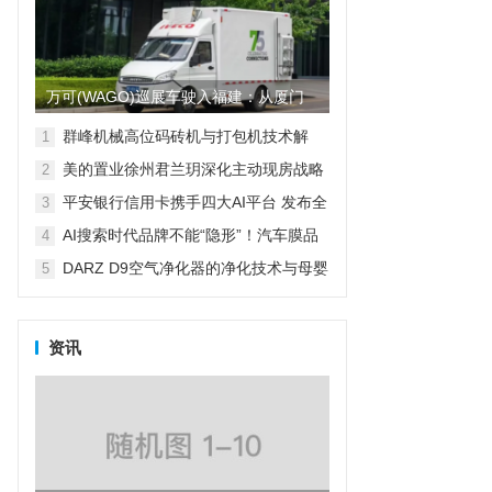
万可(WAGO)巡展车驶入福建：从厦门
到福州，零距离服务八闽...
群峰机械高位码砖机与打包机技术解
1
析：全伺服系统的应用实践
美的置业徐州君兰玥深化主动现房战略
2
以实景预演舱重构行业信任逻辑
平安银行信用卡携手四大AI平台 发布全
3
新产品阐释“AI即生活”
AI搜索时代品牌不能“隐形”！汽车膜品
4
牌GEO优化实战案例
DARZ D9空气净化器的净化技术与母婴
5
场景适配性解析
资讯