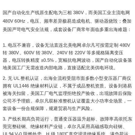
国产自动化生产线原生配电为三相 380V，而美国工业主流电网
480V 60Hz，电压、频率差异极易造成电机、驱动器烧毁；叠加
美国严苛电气安全法规，成套设备厂商常年面临多重出海难题：
电压不兼容，设备无法直连北美电网卓尔凡可按需定制 480V
转 380V、600V 转 380V、240V 转 220V 等多规格隔离变压
器，电压转换精度 ±0.5%，宽幅抗电网波动，国产自动化设备落
地美国工厂无需改造内部电路，直接适配北美供电环境。
无 UL 整机认证，出海全流程受阻市面多数小型变压器厂商仅
拥有 UL1446 绝缘材料认证，不属于成品整机资质。设备到港易
被海关扣留，美国工厂电气监理拒绝投产验收，出现故障后保险
公司不予理赔。卓尔凡双标准整机认证覆盖大小功率全场景，一
套设备一份合规保障，规避贸易与生产风险。
产线长期高负荷运行，普通变压器温升超标、故障率高依托东
莞完整硅钢、绝缘材料产业链，卓尔凡采用高磁感取向硅钢、
UL94 V-0 阻燃外壳、H 级 180℃真空浸渍绝缘系统，满负荷运